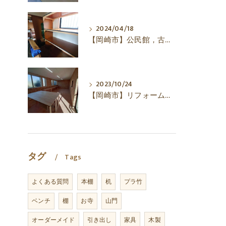
2024/04/18
【岡崎市】公民館，古い机，棚，㈱犬塚建築
2023/10/24
【岡崎市】リフォーム，工場，作業場，㈱犬塚建築
タグ
Tags
よくある質問
本棚
机
プラ竹
ベンチ
棚
お寺
山門
オーダーメイド
引き出し
家具
木製