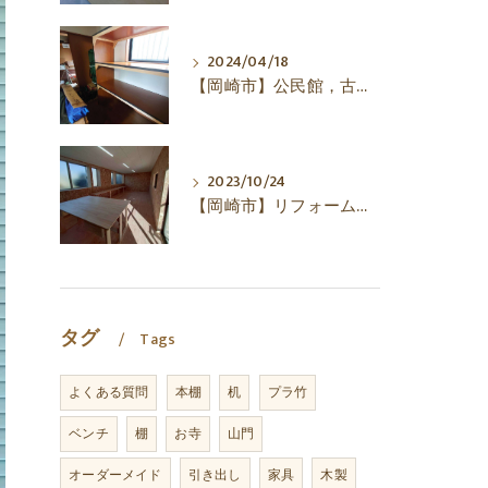
2024/04/18
【岡崎市】公民館，古い机，棚，㈱犬塚建築
2023/10/24
【岡崎市】リフォーム，工場，作業場，㈱犬塚建築
タグ
Tags
よくある質問
本棚
机
プラ竹
ベンチ
棚
お寺
山門
オーダーメイド
引き出し
家具
木製